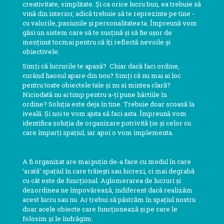
creativitate, simplitate. Și ca orice lucru bun, ea trebuie să
vină din interior, adică trebuie să te reprezinte pe tine -
cu valorile, pasiunile și personalitatea ta. Împreună vom
găsi un sistem care să te susțină și să fie ușor de
menținut tocmai pentru că îți reflectă nevoile și
obiectivele.
Simți că lucrurile te apasă? Chiar dacă faci ordine,
curând haosul apare din nou? Simți că nu mai ai loc
pentru toate obiectele tale și nu ai mintea clară?
Niciodată nu ai timp pentru a-ți pune hârtiile în
ordine? Soluția este deja în tine. Trebuie doar scoasă la
iveală. Și noi te vom ajuta să faci asta. Împreună vom
identifica soluția de organizare potrivită ție și celor cu
care împarți spațiul, iar apoi o vom implementa.
A fi organizat are mai puțin de-a face cu modul în care
‘arată’ spațiul în care trăiești sau lucrezi, ci mai degrabă
cu cât este de funcțional. Aglomerarea de lucruri și
dezordinea ne împovărează, indiferent dacă realizăm
acest lucru sau nu. Ar trebui să păstrăm în spațiul nostru
doar acele obiecte care funcționează și pe care le
folosim și le îndrăgim.